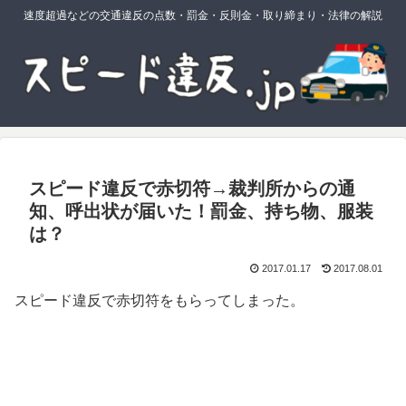
速度超過などの交通違反の点数・罰金・反則金・取り締まり・法律の解説
スピード違反で赤切符→裁判所からの通
知、呼出状が届いた！罰金、持ち物、服装
は？
2017.01.17
2017.08.01
スピード違反で赤切符をもらってしまった。