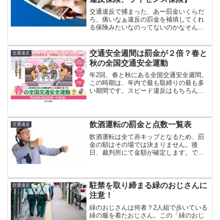
交通違反で捕まった、あー罰金いくらだ
ろ、痛いなぁ違反の罰金を補填してくれ
る保険みたいなのってないのかなそんな
おいしい保険があるわけ・・・ある？そ
う、実は、あります。実際にそのような
保険サービスがあります。（厳密には保
交通安全週間は罰金が２倍？春と
交通違反
険ではなく共済ですが）但...
秋の全国交通安全運動
年2回、春と秋にある全国交通安全週間。
この時期は、年内で最も取締りの最も多
い期間です。スピード違反はもちろん、
ありとあらゆる違反の取り締まりが多く
なります。一説には取締りのノルマがあ
るとも言われていますが、それくらい、
普段とは警察を目にする...
飲酒運転の罰金と点数一覧表
交通違反
飲酒運転は全て赤キップとなるため、罰
金の額はその場では決まりません。後
日、裁判所にて金額が確定します。です
ので、罰金の額はケースによってまちま
ちです。法令上は50万円以下となってい
るため、最高で50万円になる可能性はあ
りますが、実際のところ...
駐禁を取り締まる緑のおじさんに
交通違反
注意！
緑のおじさんは何者？2人組で歩いている
緑の服を着たおじさん。この「緑のおじ