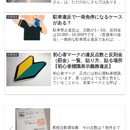
さん」は、ただのおじさんではありませ
ん。駐車監視員といって、警察から駐車
違反取締りの業務を委託された人で、放
置車両の確認と確認標章の取付けを行っ
駐車違反で一発免停になるケース
交通違反
ています。つまり、警察...
がある？
駐車禁止違反は、点数が1～3点、反則金
は10,000～18,000円です。（普通車の場
合）一般的な駐車禁止違反であれば、ペ
ナルティはこの範囲内となります。累積
点数等がない限り、一発免停（6点）には
届きません。しかし、同じように車を長
初心者マークの違反点数と反則金
交通違反
時間停め...
（罰金）一覧、貼り方、貼る場所
【初心者標識表示義務違反】
初心者マーク、正式には初心運転者標識
といいます。葉っぱのような形と色をし
ていることから、若葉マークとも呼ばれ
ることもあります。初心者マークを貼り
付けなかった場合の違反普通免許取得か
ら１年間は、運転する車に初心者マーク
を貼り付けなければいけま...
累積点数通知書 今の点数は？免停まで