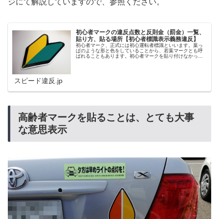
ジにて解説していますので、参照ください。
初心者マークの違反点数と反則金（罰金）一覧、
貼り方、貼る場所【初心者標識表示義務違反】
初心者マーク、正式には初心運転者標識といいます。葉っ
ぱのような形と色をしていることから、若葉マークとも呼
ばれることもあります。初心者マークを貼り付けなかった
場合の違反普通免許取得から１年間は、運転する車に初心
者マークを貼り付けなければいけま...
スピード違反.jp
高齢者マークを貼ることは、とても大事
な意思表示