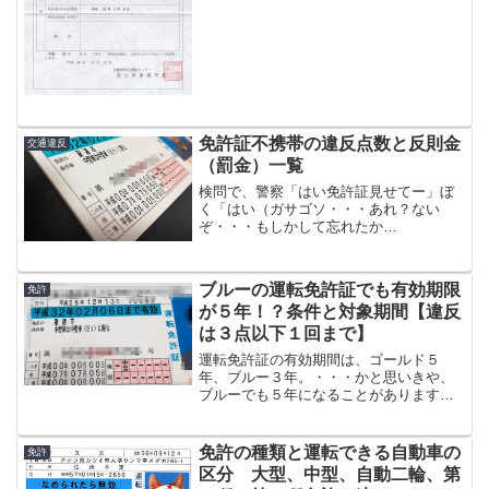
証明してもらうことができます。一般に
「運転経歴書証明書」とい...
免許証不携帯の違反点数と反則金
交通違反
（罰金）一覧
検問で、警察「はい免許証見せてー」ぼ
く「はい（ガサゴソ・・・あれ？ない
ぞ・・・もしかして忘れたか
も・・・）」いつもなら持ってるのに、
たまたま違うバッグで出かていて、免許
証をうっかり家に忘れてしまった。もし
ブルーの運転免許証でも有効期限
免許
免許証がなかったら、免許証不携帯と
が５年！？条件と対象期間【違反
い...
は３点以下１回まで】
運転免許証の有効期間は、ゴールド５
年、ブルー３年。・・・かと思いきや、
ブルーでも５年になることがあります。
ブルー免許で有効期間が５年になる条件
条件は１つだけ。過去５年間に軽微な違
反（３点以下）が１回これだけです。軽
免許の種類と運転できる自動車の
免許
微な違反とは違反点数が３点...
区分 大型、中型、自動二輪、第