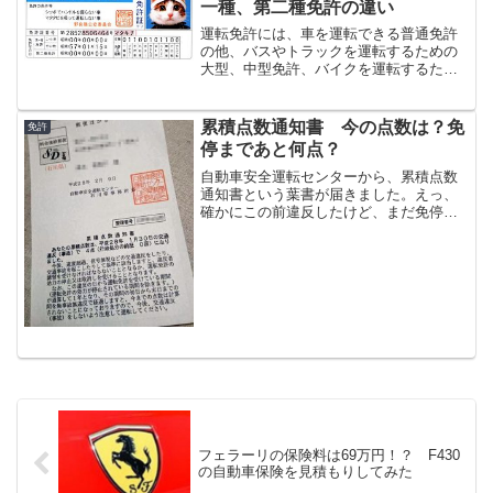
一種、第二種免許の違い
運転免許には、車を運転できる普通免許
の他、バスやトラックを運転するための
大型、中型免許、バイクを運転するため
の自動二輪車の免許などがあります。タ
クシーを運転するためには第二種免許が
必要ですし、車にも種類があり、大型自
累積点数通知書 今の点数は？免
免許
動車、中型自動車、普通自...
停まであと何点？
自動車安全運転センターから、累積点数
通知書という葉書が届きました。えっ、
確かにこの前違反したけど、まだ免停じ
ゃないはず・・・。そう、まだ免停では
ありません。が、この葉書が届いたとい
うことは、免停までリーチです。累積点
数通知書とは前歴０回の場...
フェラーリの保険料は69万円！？ F430
の自動車保険を見積もりしてみた