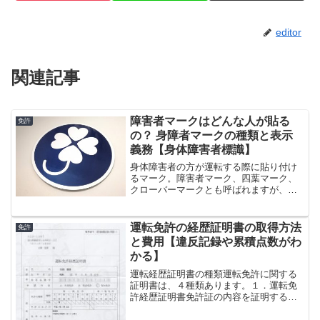
editor
関連記事
障害者マークはどんな人が貼る
免許
の？ 身障者マークの種類と表示
義務【身体障害者標識】
身体障害者の方が運転する際に貼り付け
るマーク。障害者マーク、四葉マーク、
クローバーマークとも呼ばれますが、正
式には身体障害者標識といいます。この
マークを見ると、障害者の方が運転して
いるんだな、ということがわかります。
運転免許の経歴証明書の取得方法
免許
と同時に、このマークを付...
と費用【違反記録や累積点数がわ
かる】
運転経歴証明書の種類運転免許に関する
証明書は、４種類あります。１．運転免
許経歴証明書免許証の内容を証明するも
の。今持っている免許証だけでなく、失
効したり取消になった免許証についても