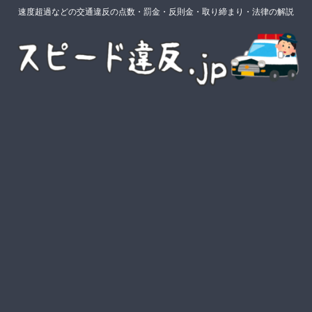
速度超過などの交通違反の点数・罰金・反則金・取り締まり・法律の解説