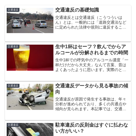
交通違反の基礎知識
交通違反
交通違反とは交通違反（こうつういは
ん）とは、一般的には「道路交通法など
に定められた法律や規則に違反するこ
と」をいいます。スピード違反の他、一
旦停止違反や駐車禁止違反、運転中の携
帯やシートベルト、飲酒運転などがあり
生中1杯はセーフ？飲んでからア
ます。これらは全て道路交通法...
交通違反
ルコールが分解されるまでの時間
生中1杯での呼気中のアルコール濃度「一
杯だけだから大丈夫」なんて言葉、昔は
よくあったように思います。実際のとこ
ろ、どうなんでしょう。数字で見てみま
しょう。アルコール濃度の計算式どれだ
け飲んだらどれだけのアルコールが検知
交通違反データから見る事故の傾
交通違反
されるのか。人によると...
向
交通違反が原因で発生する事故は、年々
分析が進められており、多くの共通点や
傾向が見られます。本記事では、交通違
反データをもとにした事故の傾向、よく
あるトラブル、そして運転者が陥りやす
い間違いを解説します。スピード違反が
駐車違反の反則金はすぐに払わな
交通違反
招く事故の傾向高速道路で...
い方がいい？