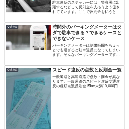
駐車違反のステッカーには、警察署に出
頭するなどして反則金を支払うよう促さ
れてています。ここで反則金を払うと、
駐禁の反則金＋出頭した人に違反点数（1
点～3点）が付きます。さて、払わなかっ
た場合はどうなるのでしょうか。ここに
時間外のパーキングメーターはタ
交通違反
抜け道があります。車...
ダで駐車できる？できるケースと
できないケース
パーキングメーターは制限時間をちょっ
とでも過ぎると駐車違反になってしまい
ます。そんなパーキングメーターです
が、営業時間外になるとタダで駐車でき
る場合があります。駐車してもいい場合
とそうでない場合の違いは、駐車禁止の
スピード違反の点数と反則金一覧
交通違反
標識があるか否かです。駐車...
一般道路と高速道路で点数・罰金が異な
ります。一般道路のスピード違反交通違
反の種類点数反則金15km未満19,000円
15km以上～20km未満112,000円20km以
上～25km未満215,000円25km以上～
30km未満318,000...