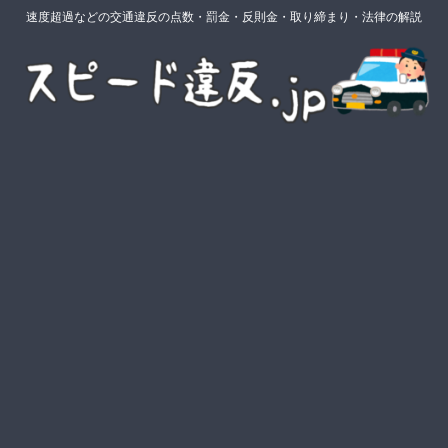
速度超過などの交通違反の点数・罰金・反則金・取り締まり・法律の解説