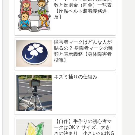
数と反則金（罰金）一覧表
【座席ベルト装着義務違
反】
障害者マークはどんな人が
貼るの？ 身障者マークの種
類と表示義務【身体障害者
標識】
ネズミ捕りの仕組み
【自作】手作りの初心者マ
ークはOK？ サイズ、大き
さの決まり 小さいのはNG