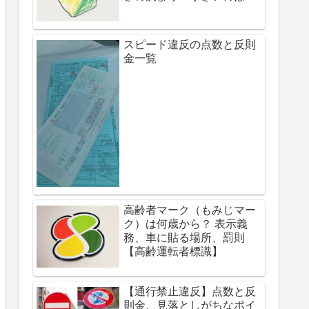
スピード違反の点数と反則
金一覧
高齢者マーク（もみじマー
ク）は何歳から？ 表示義
務、車に貼る場所、罰則
【高齢運転者標識】
【通行禁止違反】点数と反
則金、見落としがちなポイ