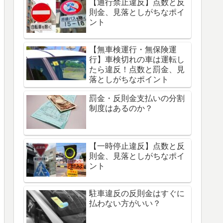
【通行禁止違反】点数と反
則金、見落としがちなポイ
ント
【無車検運行・無保険運
行】車検切れの車は運転し
たら違反！点数と罰金、見
落としがちなポイント
罰金・反則金支払いの分割
制度はあるのか？
【一時停止違反】点数と反
則金、見落としがちなポイ
ント
駐車違反の反則金はすぐに
払わない方がいい？