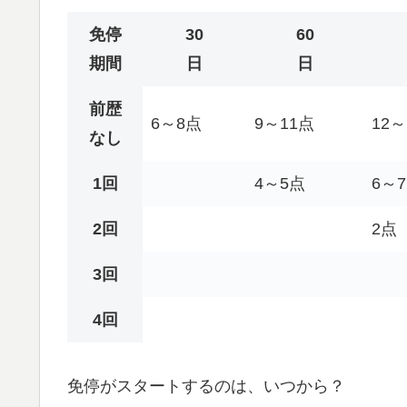
免停
30
60
期間
日
日
前歴
6～8点
9～11点
12～
なし
1回
4～5点
6～
2回
2点
3回
4回
免停がスタートするのは、いつから？