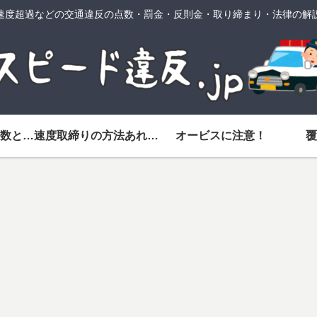
速度超過などの交通違反の点数・罰金・反則金・取り締まり・法律の解
スピード違反の点数と反則金一覧
速度取締りの方法あれこれ
オービスに注意！
覆