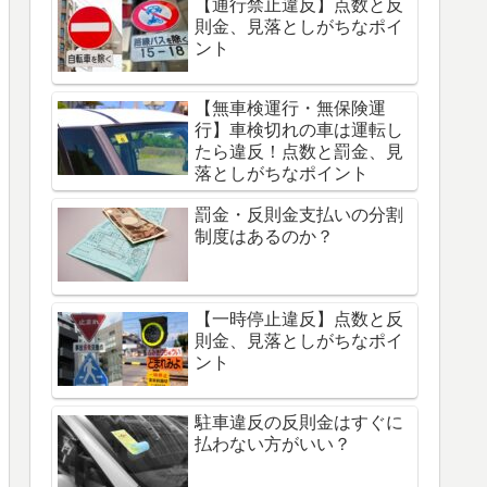
【通行禁止違反】点数と反
則金、見落としがちなポイ
ント
【無車検運行・無保険運
行】車検切れの車は運転し
たら違反！点数と罰金、見
落としがちなポイント
罰金・反則金支払いの分割
制度はあるのか？
【一時停止違反】点数と反
則金、見落としがちなポイ
ント
駐車違反の反則金はすぐに
払わない方がいい？