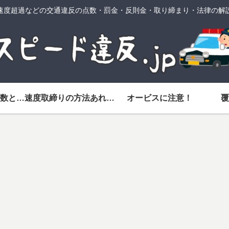
速度超過などの交通違反の点数・罰金・反則金・取り締まり・法律の解
スピード違反の点数と反則金一覧
速度取締りの方法あれこれ
オービスに注意！
覆