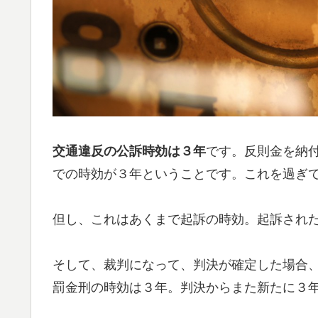
交通違反の公訴時効は３年
です。反則金を納
での時効が３年ということです。これを過ぎ
但し、これはあくまで起訴の時効。起訴され
そして、裁判になって、判決が確定した場合
罰金刑の時効は３年。判決からまた新たに３