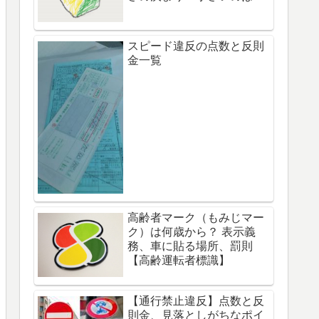
スピード違反の点数と反則
金一覧
高齢者マーク（もみじマー
ク）は何歳から？ 表示義
務、車に貼る場所、罰則
【高齢運転者標識】
【通行禁止違反】点数と反
則金、見落としがちなポイ