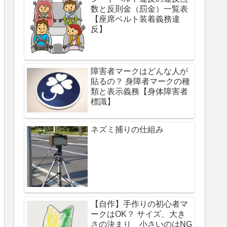
数と反則金（罰金）一覧表
【座席ベルト装着義務違
反】
障害者マークはどんな人が
貼るの？ 身障者マークの種
類と表示義務【身体障害者
標識】
ネズミ捕りの仕組み
【自作】手作りの初心者マ
ークはOK？ サイズ、大き
さの決まり 小さいのはNG