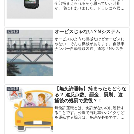
全部捕まえられるそう思っていた時期
が、僕にもありました。ドラレコを買う
目的車の防犯対策でドライブレコーダー
の購入を考えている人は増えてきていま
す。カー用品店でも多くの機種が売られ
ています。「何かあったとき...
オービスじゃない？Nシステム
交通違反
オービスのような機械だけどオービスじ
ゃない、そんな機械があります。自動車
ナンバー自動読取装置、通称「Nシステ
ム」です。パッと見、オービスのように
見えます。実際に写真を撮る機能はあり
ますが、これはスピードの測定を目的と
したものではなく、あくま...
【無免許運転】捕まったらどうな
交通違反
る？ 違反点数、罰金、罰則、逮
捕後の処罰で懲役？！
無免許運転とは、免許がないのに運転す
ることです。公道で自動車やバイクなど
を運転する場合は、免許が必要です。免
許を持ってないのに運転してしまうと、
当然アウト。道路交通法違反になりま
す。道交法違反には、飲酒運転やスピー