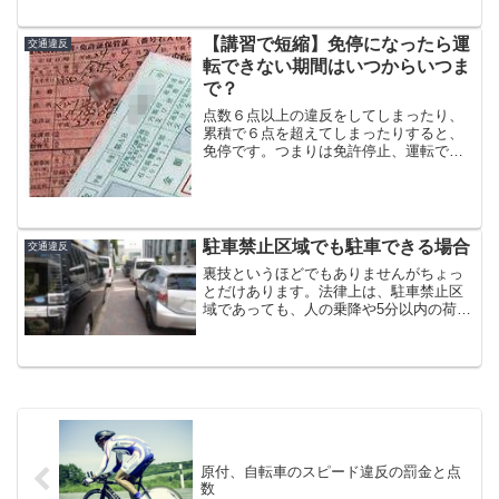
ド違反、一時停止違反など、...
【講習で短縮】免停になったら運
交通違反
転できない期間はいつからいつま
で？
点数６点以上の違反をしてしまったり、
累積で６点を超えてしまったりすると、
免停です。つまりは免許停止、運転でき
なくなります。免停期間は、違反点数や
前歴回数により、３０日～１８０日で
す。最低３０日間、約１ヶ月運転できな
いわけですが、この免停期間...
駐車禁止区域でも駐車できる場合
交通違反
裏技というほどでもありませんがちょっ
とだけあります。法律上は、駐車禁止区
域であっても、人の乗降や5分以内の荷物
の積み下ろし駐車場の出入りのための駐
車緊急時の車の修理怪我人の救護など、
やむを得ない場合は駐車できることにな
っています。駐車と停車...
原付、自転車のスピード違反の罰金と点
数