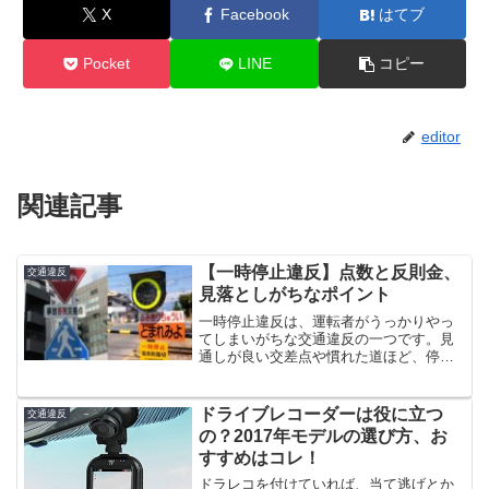
X
Facebook
はてブ
Pocket
LINE
コピー
editor
関連記事
【一時停止違反】点数と反則金、
交通違反
見落としがちなポイント
一時停止違反は、運転者がうっかりやっ
てしまいがちな交通違反の一つです。見
通しが良い交差点や慣れた道ほど、停止
を軽視してしまうことがあります。しか
し、これが重大な事故や違反点数の加算
につながることも。この記事では、一時
ドライブレコーダーは役に立つ
交通違反
停止違反のよくあるトラブ...
の？2017年モデルの選び方、お
すすめはコレ！
ドラレコを付けていれば、当て逃げとか