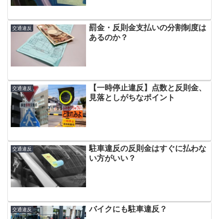
罰金・反則金支払いの分割制度は
交通違反
あるのか？
【一時停止違反】点数と反則金、
交通違反
見落としがちなポイント
駐車違反の反則金はすぐに払わな
交通違反
い方がいい？
バイクにも駐車違反？
交通違反