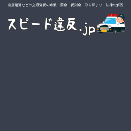
速度超過などの交通違反の点数・罰金・反則金・取り締まり・法律の解説